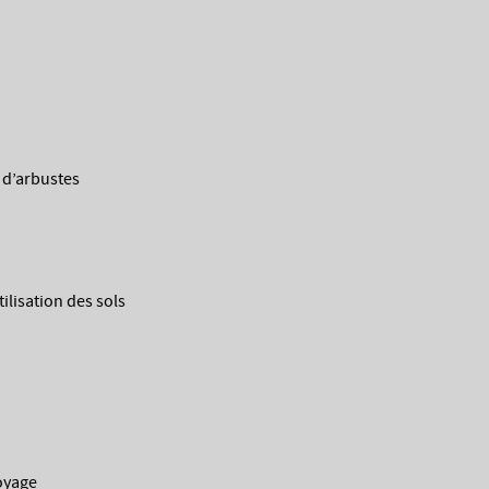
d’arbustes
isation des sols
oyage